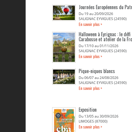
Journées Européennes du Pat
Du 19 au 20/09/2026
SALIGNAC EYVIGUES (24590)
En savoir plus >
Halloween à Eyrignac : le défi
Carabosse et atelier de la Fr
Du 17/10 au 01/11/2026
SALIGNAC EYVIGUES (24590)
En savoir plus >
Pique-niques blancs
Du 06/07 au 24/08/2026
SALIGNAC EYVIGUES (24590)
En savoir plus >
Exposition
Du 13/05 au 30/09/2026
LIMOGES (87000)
En savoir plus >