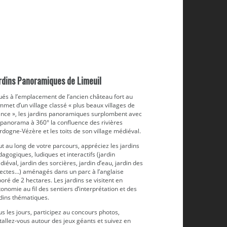
rdins Panoramiques de Limeuil
ués à l’emplacement de l’ancien château fort au
met d’un village classé « plus beaux villages de
ance », les jardins panoramiques surplombent avec
 panorama à 360° la confluence des rivières
dogne-Vézère et les toits de son village médiéval.
t au long de votre parcours, appréciez les jardins
agogiques, ludiques et interactifs (jardin
iéval, jardin des sorcières, jardin d’eau, jardin des
sectes…) aménagés dans un parc à l’anglaise
oré de 2 hectares. Les jardins se visitent en
onomie au fil des sentiers d’interprétation et des
rdins thématiques.
s les jours, participez au concours photos,
tallez-vous autour des jeux géants et suivez en