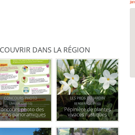
jar
DÉCOUVRIR DANS LA RÉGION
CONCOURS PHOTO
LES PROS DU JARDIN
LIMEUIL (24510)
BERGERAC (24100)
oncours photo des
Pépinière de plantes
ardins panoramiques
vivaces rustiques
de limeuil