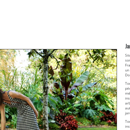
Ja
Sit
som
Fr
un
Dor
Tou
péd
méd
in
arb
aut
ja
Tou
ins