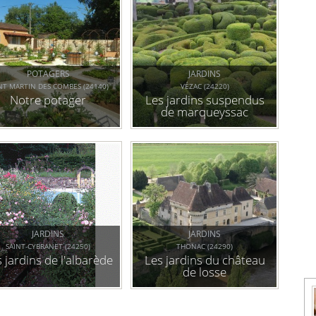
POTAGERS
JARDINS
NT MARTIN DES COMBES (24140)
VÉZAC (24220)
Notre potager
Les jardins suspendus
de marqueyssac
JARDINS
JARDINS
SAINT-CYBRANET (24250)
THONAC (24290)
 jardins de l'albarède
Les jardins du château
de losse