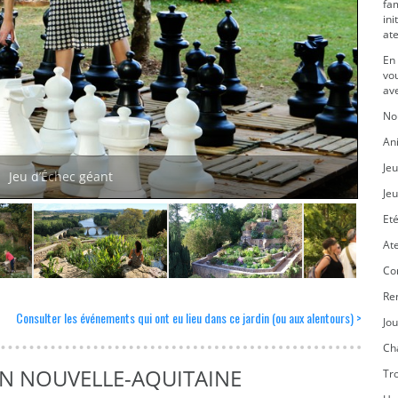
fam
ini
ate
En 
vo
av
No
An
Jeu
Jeu d’Échec géant
Jeu
Eté
Ate
Co
Re
Consulter les événements qui ont eu lieu dans ce jardin (ou aux alentours) >
Jo
Ch
EN NOUVELLE-AQUITAINE
Tr