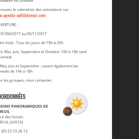
lloween fin Octobre
trouvez le calendrier des animations sur
w.agenda-aufildutemps.com
VERTURE :
 01/04/2017 au 05/11/2017
llet-Août : Tous les jours de 10h à 20h
il, Mai, Juin, Septembre et Octobre: 10h à 18h sauf
 samedi.
Mai, Juin et Septembre : ouvert également les
medis de 14h à 18h
r les groupes, nous contacter.
OORDONNÉES
RDINS PANORAMIQUES DE
MEUIL
ace des fossés
MEUIL (24510)
 :
05 53 73 26 13