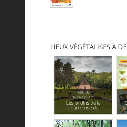
LIEUX VÉGÉTALISÉS À 
JARDINS
PAUNAT (24510)
Les jardins de la
C
chartreuse du
j
colombier