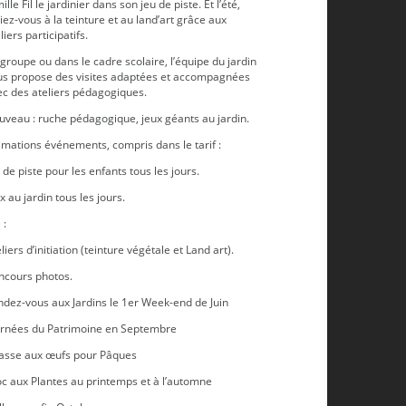
ille Fil le jardinier dans son jeu de piste. Et l’été,
tiez-vous à la teinture et au land’art grâce aux
liers participatifs.
groupe ou dans le cadre scolaire, l’équipe du jardin
us propose des visites adaptées et accompagnées
ec des ateliers pédagogiques.
uveau : ruche pédagogique, jeux géants au jardin.
imations événements, compris dans le tarif :
 de piste pour les enfants tous les jours.
Jardin d'eau
x au jardin tous les jours.
 :
liers d’initiation (teinture végétale et Land art).
ncours photos.
ndez-vous aux Jardins le 1er Week-end de Juin
urnées du Patrimoine en Septembre
asse aux œufs pour Pâques
oc aux Plantes au printemps et à l’automne