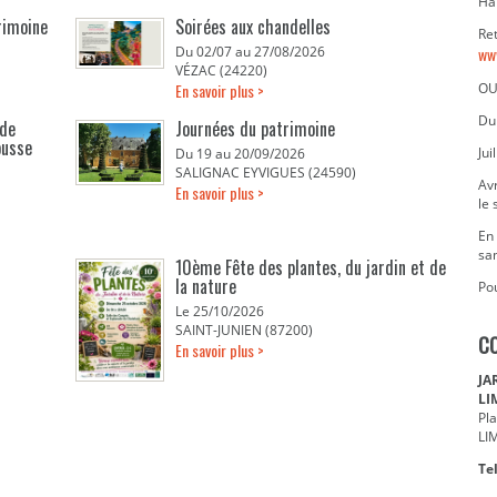
Ha
rimoine
Soirées aux chandelles
Re
Du 02/07 au 27/08/2026
ww
VÉZAC (24220)
En savoir plus >
OU
Du
 de
Journées du patrimoine
ousse
Jui
Du 19 au 20/09/2026
SALIGNAC EYVIGUES (24590)
Avr
En savoir plus >
le
En 
sa
10ème Fête des plantes, du jardin et de
la nature
Pou
Le 25/10/2026
SAINT-JUNIEN (87200)
C
En savoir plus >
JA
LI
Pl
LI
Tel