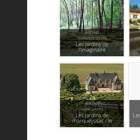
JARDINS
TERRASSON (24120)
SAI
Les jardins de
l'imaginaire
JARDINS
VEZAC (24220)
Les jardins de
Les
marqueyssac - le
belvédère de la
dordogne