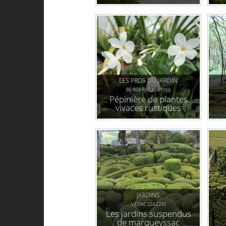
LES PROS DU JARDIN
BERGERAC (24100)
Pépinière de plantes
vivaces rustiques
JARDINS
VÉZAC (24220)
Les jardins suspendus
de marqueyssac