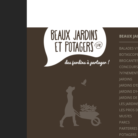
BEAUX JA
BALADES V
BOTASCOP
BROCANTES
CONCOURS
?V?NEMENT
JARDINS
JARDINS D'
JARDINS D'
JARDINS DE
LES JARDIN
LES PROS D
MUS?ES
PARCS
PARTERRES 
POTAGERS