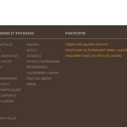
RDINS ET POTAGERS
PARTICIPER
?G?TALES
AGENDA
CRÉER UNE GALERIE PHOTOS
E
ACTUS
PROPOSER UN ÉVÉNEMENT DANS L'AGEN
 AGRICOLES
CONSEILS
S'INSCRIRE DANS LES PROS DU JARDIN
 PHOTO
PETITS COMPAGNONS
S
ÉPHÉMÉRIDES
CALENDRIER LUNAIRE
ENTREPRISES
PROS DU JARDIN
H?TELS
MÉDIA
 PARTICULIERS
S DISPARUS
U JARDIN
DES VILLES