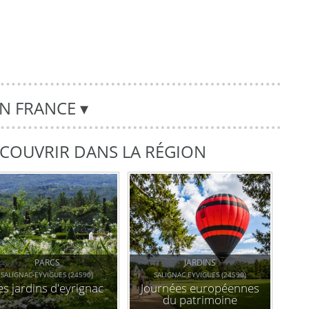
EN FRANCE
▾
DÉCOUVRIR DANS LA RÉGION
PARCS
JARDINS
SALIGNAC-EYVIGUES (24590)
SALIGNAC EYVIGUES (24590)
es jardins d'eyrignac
Journées européennes
du patrimoine