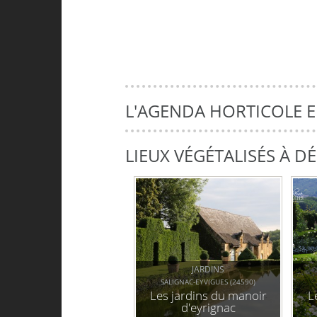
L'AGENDA HORTICOLE 
LIEUX VÉGÉTALISÉS À 
JARDINS
SALIGNAC-EYVIGUES (24590)
Les jardins du manoir
L
d'eyrignac