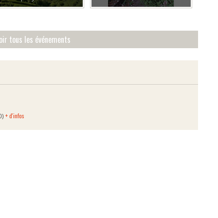
belvédère de la
dordogne
oir tous les événements
+ d'infos
0)