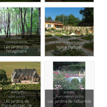
JARDINS
POTAGERS
TERRASSON (24120)
SAINT MARTIN DES COMBES (24140)
Les jardins de
Notre potager
l'imaginaire
JARDINS
JARDINS
VEZAC (24220)
SAINT-CYBRANET (24250)
Les jardins de
Les jardins de l'albarède
marqueyssac - le