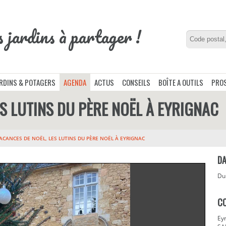
s jardins à partager !
ARDINS & POTAGERS
AGENDA
ACTUS
CONSEILS
BOÎTE A OUTILS
PROS
S LUTINS DU PÈRE NOËL À EYRIGNAC
ACANCES DE NOËL, LES LUTINS DU PÈRE NOËL À EYRIGNAC
DA
D
C
Eyr