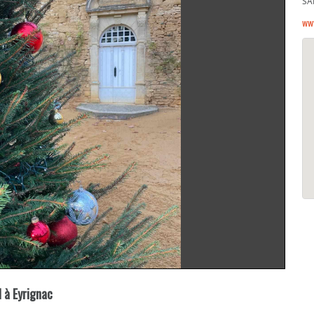
SA
ww
l à Eyrignac