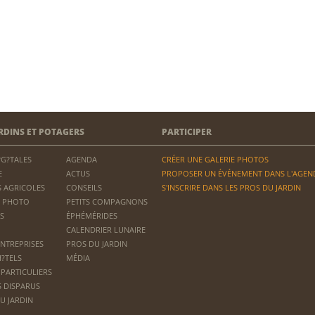
RDINS ET POTAGERS
PARTICIPER
?G?TALES
AGENDA
CRÉER UNE GALERIE PHOTOS
E
ACTUS
PROPOSER UN ÉVÉNEMENT DANS L'AGEN
 AGRICOLES
CONSEILS
S'INSCRIRE DANS LES PROS DU JARDIN
 PHOTO
PETITS COMPAGNONS
S
ÉPHÉMÉRIDES
CALENDRIER LUNAIRE
ENTREPRISES
PROS DU JARDIN
H?TELS
MÉDIA
 PARTICULIERS
S DISPARUS
U JARDIN