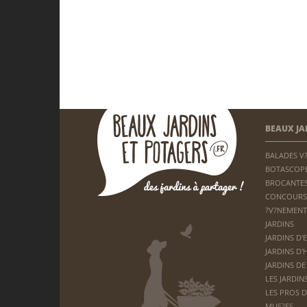
BEAUX JA
BALADES V
BOTASCOP
BROCANTES
CONCOURS
?V?NEMENT
JARDINS
JARDINS D'
JARDINS D'
JARDINS DE
LES JARDIN
LES PROS D
MUS?ES