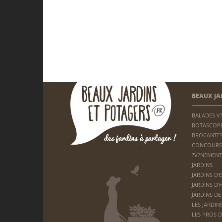
BEAUX JA
BALADES V
BOTASCOP
BROCANTES
CONCOURS
?V?NEMENT
JARDINS
JARDINS D'
JARDINS D'
JARDINS DE
LES JARDIN
LES PROS D