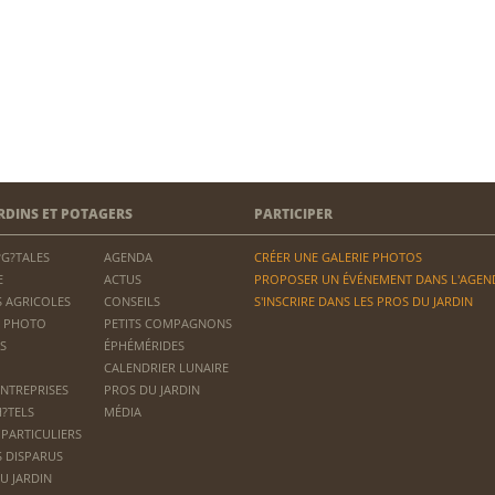
RDINS ET POTAGERS
PARTICIPER
?G?TALES
AGENDA
CRÉER UNE GALERIE PHOTOS
E
ACTUS
PROPOSER UN ÉVÉNEMENT DANS L'AGEN
 AGRICOLES
CONSEILS
S'INSCRIRE DANS LES PROS DU JARDIN
 PHOTO
PETITS COMPAGNONS
S
ÉPHÉMÉRIDES
CALENDRIER LUNAIRE
ENTREPRISES
PROS DU JARDIN
H?TELS
MÉDIA
 PARTICULIERS
S DISPARUS
U JARDIN