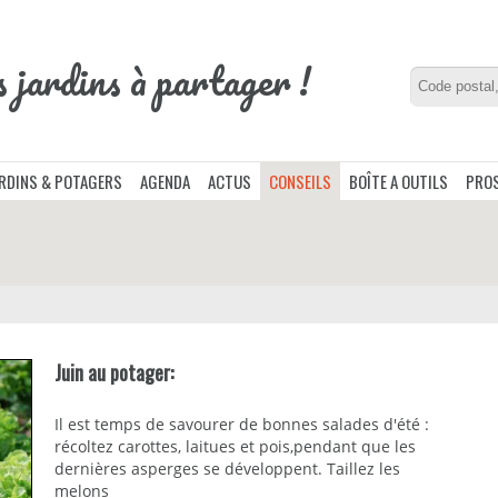
s jardins à partager !
ARDINS & POTAGERS
AGENDA
ACTUS
CONSEILS
BOÎTE A OUTILS
PROS
Juin au potager:
Il est temps de savourer de bonnes salades d'été :
récoltez carottes, laitues et pois,pendant que les
dernières asperges se développent. Taillez les
melons